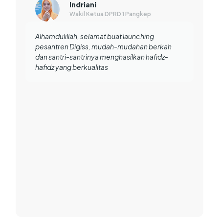
Anggu Batary
Content Creator
MasyaAllah akhirnya adami dipangkep
pesantren berstandar luar negeri yang benar-
benar menerapkan digitalisasi teknologi dalam
pembelajarannya, Kalau ada keponakan ta
kecanduan gadget hati-hatiki nanti bisa
narusak mentalnya, mending kasih masuki mi
cepat di pesantren Digiss, Digital Islamic
Boarding School biar bisa menjadi generasi
islami dan tetap melek digital