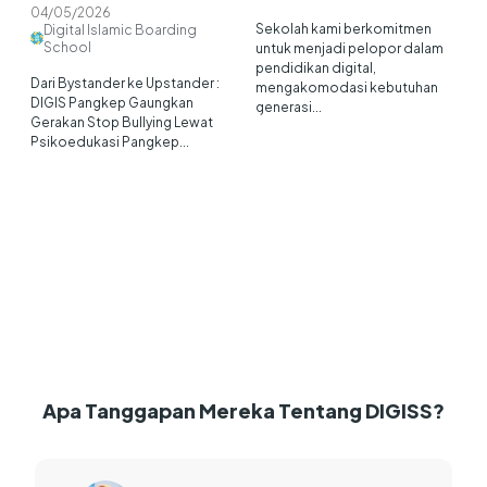
04/05/2026
Sekolah kami berkomitmen
Digital Islamic Boarding
School
untuk menjadi pelopor dalam
pendidikan digital,
Dari Bystander ke Upstander :
mengakomodasi kebutuhan
n
DIGIS Pangkep Gaungkan
generasi...
Gerakan Stop Bullying Lewat
Psikoedukasi Pangkep...
k
n
Apa Tanggapan Mereka Tentang DIGISS?