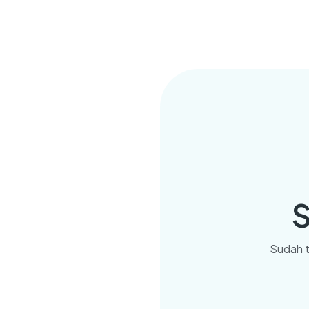
S
Sudah t